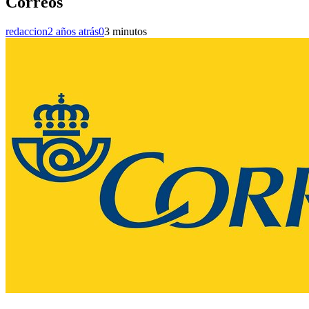
Correos
redaccion
2 años atrás
0
3 minutos