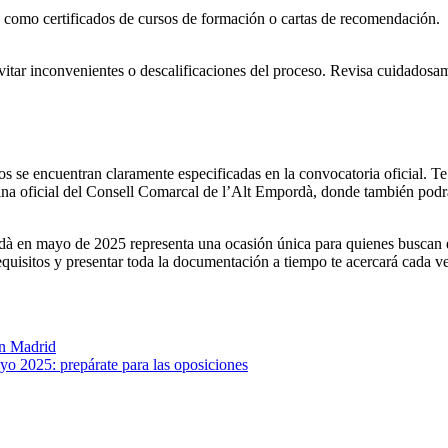
s como certificados de cursos de formación o cartas de recomendación.
itar inconvenientes o descalificaciones del proceso. Revisa cuidadosam
s se encuentran claramente especificadas en la convocatoria oficial. Te 
página oficial del Consell Comarcal de l’Alt Empordà, donde también pod
à en mayo de 2025 representa una ocasión única para quienes buscan es
quisitos y presentar toda la documentación a tiempo te acercará cada ve
en Madrid
o 2025: prepárate para las oposiciones