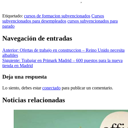
cursos gratuitos para parados en vigo,
,
cursos subencionados
para desempleados vigo,
Etiquetado:
cursos de formacion subvencionados
Cursos
subvencionados para desempleados
cursos subvencionados para
parado
Navegación de entradas
Anterior:
Ofertas de trabajo en construccion – Reino Unido necesita
albañiles
Siguiente:
Trabajar en Primark Madrid – 600 puestos para la nueva
tienda en Madrid
Deja una respuesta
Lo siento, debes estar
conectado
para publicar un comentario.
Noticias relacionadas