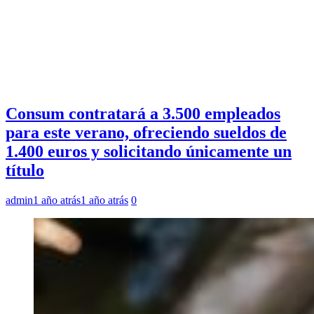
Consum contratará a 3.500 empleados
para este verano, ofreciendo sueldos de
1.400 euros y solicitando únicamente un
título
admin
1 año atrás
1 año atrás
0