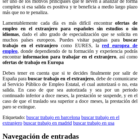
ser uno de los motivos principales que te lleven a analizar de forma
completa si esa salida es positiva y te beneficia a medio largo plazo
más que no te penaliza.
Lamentablemente cada día es más difícil encontrar
ofertas de
empleo en el extranjero para españoles sin estudios o sin
idiomas
, dado el alto grado de especialización que se solicita en
muchos países europeos. Puedes visitar paginas para
buscar
trabajo en el extranjero
como EURES, la
red europea de
empleo
, donde dependiendo de tu formación y experiencia podrás
encontrar
informacion para trabajar en el extranjero
, así como
ofertas de trabajo en Europa
Debes tener en cuenta que si te decides finalmente por salir de
España para
buscar trabajo en el extranjero
, debe de comunicarse
al Servicio Público de Empleo Estatal, el cual autorizará o no, esta
salida. En caso de que sea autorizada y sea por un periodo
continuado inferior a doce meses, la prestación se suspende, y en el
caso de que el traslado sea superior a doce meses, la prestación del
paro se extingue.
Etiquetado:
buscar trabajo en barcelona
buscar trabajo en el
extranjero
buscar trabajo en madrid
buscar trabajo en usa
Navegación de entradas