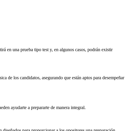
rá en una prueba tipo test y, en algunos casos, podrán existir
 física de los candidatos, asegurando que están aptos para desempeñar
ueden ayudarte a prepararte de manera integral.
n diseñados para proporcionar a los opositores una preparación