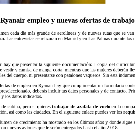
Ryanair empleo y nuevas ofertas de trabajo
umen cada día más grande de aerolíneas y de nuevas rutas que se van
na
. Las entrevistas se relizaran en Madrid y en Las Palmas durante los
ir
hay que presentar la siguiente documentación: 1 copia del curriculu
e vestir y camisa de manga corta, mientras que las mujeres deberán llev
les del cuerpo, ni presentarse con patalones vaqueros. Sin esta indumenta
 ofertas de empleo en Ryanair hay que cumplimentar un formulario contes
reseleccionado, deberás incluir tus datos personales y de contacto. Pri
 y los datos indicados.
s de cabina, pero si quieres
trabajar de azafata de vuelo
en la compañ
ión, así como las ciudades. En el siguiente enlace puedes ver los
requi
umen de crecimiento ha mostrado en los últimos años y donde sigue a
con nuevos aviones que le serán entregados hasta el año 2.018.