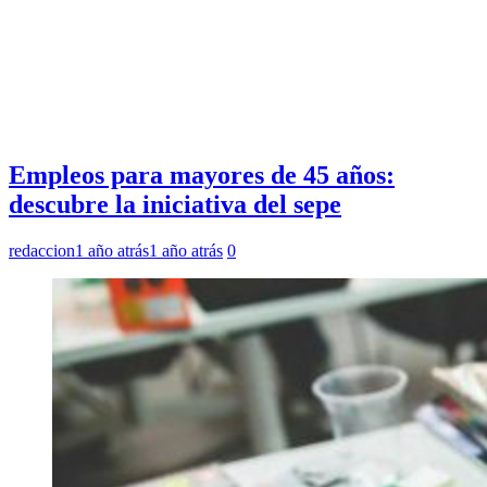
Empleos para mayores de 45 años:
descubre la iniciativa del sepe
redaccion
1 año atrás
1 año atrás
0