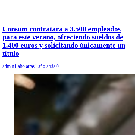
Consum contratará a 3.500 empleados
para este verano, ofreciendo sueldos de
1.400 euros y solicitando únicamente un
título
admin
1 año atrás
1 año atrás
0