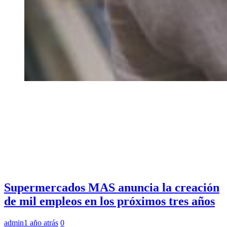
Supermercados MAS anuncia la creación
de mil empleos en los próximos tres años
admin
1 año atrás
0