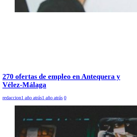
270 ofertas de empleo en Antequera y
Vélez-Málaga
redaccion
1 año atrás
1 año atrás
0