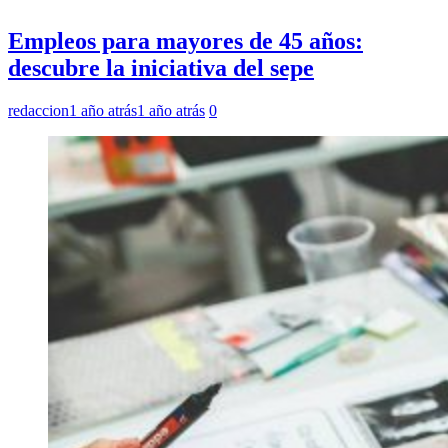
Empleos para mayores de 45 años:
descubre la iniciativa del sepe
redaccion
1 año atrás
1 año atrás
0