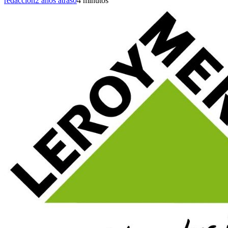
redaccion
2 años atrás
0
4 minutos