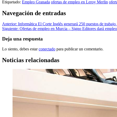
Etiquetado:
Empleo Granada
ofertas de empleo en Leroy Merlin
ofer
Navegación de entradas
Anterior:
Informática El Corte Inglés generará 250 puestos de trabajo
Siguiente:
Ofertas de empleo en Murcia – Signo Editores dará empleo
Deja una respuesta
Lo siento, debes estar
conectado
para publicar un comentario.
Noticias relacionadas