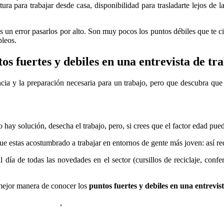
tura para trabajar desde casa, disponibilidad para trasladarte lejos de
Es un error pasarlos por alto. Son muy pocos los puntos débiles que te 
pleos.
os fuertes y debiles en una entrevista de tr
cia y la preparación necesaria para un trabajo, pero que descubra que 
no hay solución, desecha el trabajo, pero, si crees que el factor edad pu
 que estas acostumbrado a trabajar en entornos de gente más joven: así r
l día de todas las novedades en el sector (cursillos de reciclaje, con
mejor manera de conocer los
puntos fuertes y debiles en una entrevis
iso Seleccionado:,
,
Puntos Fuertes y Debiles Entrevista,