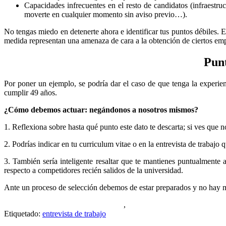
Capacidades infrecuentes en el resto de candidatos (infraestruc
moverte en cualquier momento sin aviso previo…).
No tengas miedo en detenerte ahora e identificar tus puntos débiles. 
medida representan una amenaza de cara a la obtención de ciertos em
Punt
Por poner un ejemplo, se podría dar el caso de que tenga la experien
cumplir 49 años.
¿Cómo debemos actuar: negándonos a nosotros mismos?
1. Reflexiona sobre hasta qué punto este dato te descarta; si ves que 
2. Podrías indicar en tu curriculum vitae o en la entrevista de trabajo
3. También sería inteligente resaltar que te mantienes puntualmente a
respecto a competidores recién salidos de la universidad.
Ante un proceso de selección debemos de estar preparados y no hay 
ejemplos puntos débiles entrevista,
,
Los Puntos Débiles de un Av
Etiquetado:
entrevista de trabajo