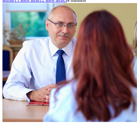
admin
13 años atrás
12 años atrás
3
4 minutos