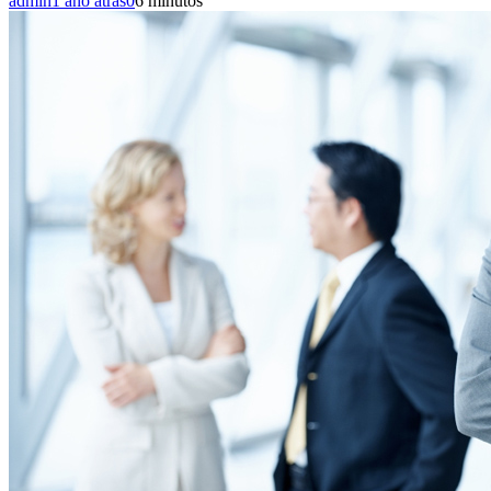
admin
1 año atrás
0
6 minutos