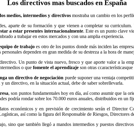
Los directivos mas buscados en España
os medios, intermedios y directivos
mostraba un cambio en los perfil
ades, aparte de su formación y que vienen a completar su curriculum.
estar a estar presentes internacionalmente
. Este es un punto clave v
tumbrado a trabajar en estos mercados y con una amplia experiencia.
 equipo de trabajo
es otro de los puntos donde más inciden las empresas
s personales dependen en gran medida de su destreza a la hora de manejar
directivo. Un punto de vista nuevo, fresco y que aporte valor a la em
intermedios o que
fomente el aprendizaje
son otras ccaracterísticasque
nga un directivo de negociación
puede suponer una ventaja competitiv
un directivo, en la situación actual, debe de saber sobrellevarla.
presa
, son puntos fundamentales hoy en día, así como asumir que la orie
des podría rondar sobre los 70.000 euros anuales, distribuidos en un fij
atos económicos y en previsión de crecimiento serán el Director Com
gísticas, así como la figura del Responsable de Riesgos, Directores d
ajo, sino que también llegó a mandos intermedios y puestos directivos